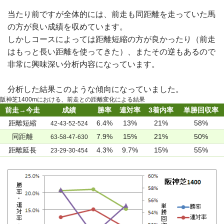
当たり前ですが全体的には、前走も同距離を走っていた馬
の方が良い成績を収めています。
しかしコースによっては距離短縮の方が良かったり（前走
はもっと長い距離を使ってきた）、またその逆もあるので
非常に興味深い分析内容になっています。
分析した結果このような傾向になっていました。
阪神芝1400mにおける、前走との距離変化による結果
前走→今走
成績
勝率
連対率
3着内率
単勝回収率
距離短縮
6.4%
13%
21%
58%
42-43-52-524
同距離
7.9%
15%
21%
50%
63-58-47-630
距離延長
4.3%
9.7%
15%
55%
23-29-30-454