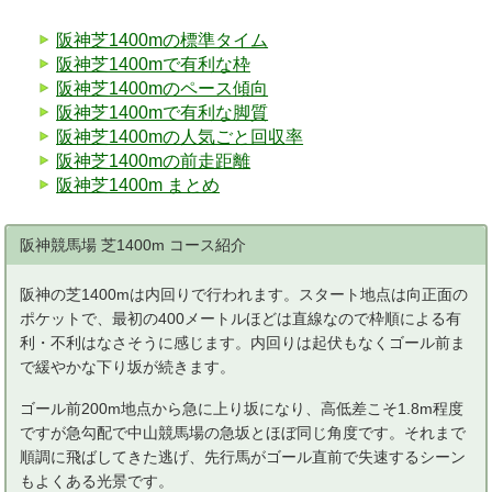
阪神芝1400mの標準タイム
阪神芝1400mで有利な枠
阪神芝1400mのペース傾向
阪神芝1400mで有利な脚質
阪神芝1400mの人気ごと回収率
阪神芝1400mの前走距離
阪神芝1400m まとめ
阪神競馬場 芝1400m コース紹介
阪神の芝1400mは内回りで行われます。スタート地点は向正面の
ポケットで、最初の400メートルほどは直線なので枠順による有
利・不利はなさそうに感じます。内回りは起伏もなくゴール前ま
で緩やかな下り坂が続きます。
ゴール前200m地点から急に上り坂になり、高低差こそ1.8m程度
ですが急勾配で中山競馬場の急坂とほぼ同じ角度です。それまで
順調に飛ばしてきた逃げ、先行馬がゴール直前で失速するシーン
もよくある光景です。