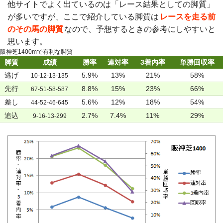
他サイトでよく出ているのは「レース結果としての脚質」
が多いですが、ここで紹介している脚質は
レースを走る前
のその馬の脚質
なので、予想するときの参考にしやすいと
思います。
阪神芝1400mで有利な脚質
脚質
成績
勝率
連対率
3着内率
単勝回収率
逃げ
5.9%
13%
21%
58%
10-12-13-135
先行
8.8%
15%
23%
66%
67-51-58-587
差し
5.6%
12%
18%
54%
44-52-46-645
追込
2.7%
7.4%
11%
29%
9-16-13-299