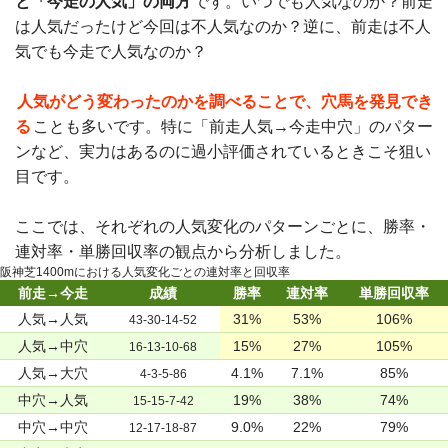
と「今走の人気」の両方
です。いつでも人気なのか？前走
は人気だったけど今回は不人気なのか？逆に、前走は不人
気でも今走で人気なのか？
人気がどう変わったのかを調べることで、穴馬を発見でき
る
ことも多いです。特に「前走人気→今走中穴」のパター
ンなど、実力はあるのに過小評価されているときこそ狙い
目です。
ここでは、それぞれの人気変化のパターンごとに、勝率・
連対率・単勝回収率の観点から分析しました。
阪神芝1400mにおける人気変化ごとの連対率と回収率
前走→今走
成績
勝率
連対率
単勝回収率
人気→人気
31%
53%
106%
43-30-14-52
人気→中穴
15%
27%
105%
16-13-10-68
人気→大穴
4.1%
7.1%
85%
4-3-5-86
中穴→人気
19%
38%
74%
15-15-7-42
中穴→中穴
9.0%
22%
79%
12-17-18-87