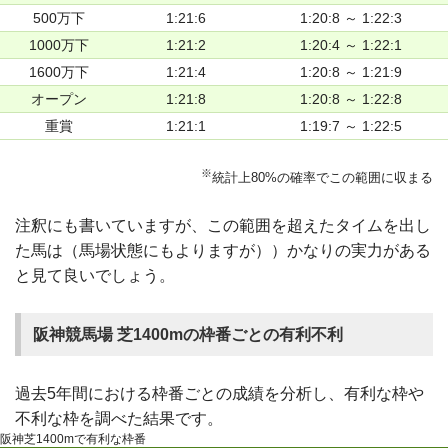
500万下
1:21:6
1:20:8 ～ 1:22:3
1000万下
1:21:2
1:20:4 ～ 1:22:1
1600万下
1:21:4
1:20:8 ～ 1:21:9
オープン
1:21:8
1:20:8 ～ 1:22:8
重賞
1:21:1
1:19:7 ～ 1:22:5
※
統計上80%の確率でこの範囲に収まる
注釈にも書いていますが、この範囲を超えたタイムを出し
た馬は（馬場状態にもよりますが））かなりの実力がある
と見て良いでしょう。
阪神競馬場 芝1400mの枠番ごとの有利不利
過去5年間における枠番ごとの成績を分析し、有利な枠や
不利な枠を調べた結果です。
阪神芝1400mで有利な枠番