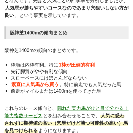
となんです。先ほど人気ごとの回収率を分析しましたが、
人気馬が勝ちやすいコースなのであまり穴狙いしない方が
良い
、という事実を示しています。
阪神芝1400mの傾向まとめ
阪神芝1400mの傾向のまとめです。
枠順は内枠有利。特に
1枠が圧倒的有利
先行脚質がやや有利な傾向
スローペースにはほとんどならない
素直に人気馬から買う
。特に前走でも人気だった馬
前走がマイルまたは1400mを使ってきた馬
これらのレース傾向と、
隠れた実力馬がひと目で分かる！
能力指数サービス
とを組み合わせることで、
人気に惑わ
されずに期待値の高い（穴馬だけど勝つ可能性の高い）馬
を見つけられる
ようになりますよ。