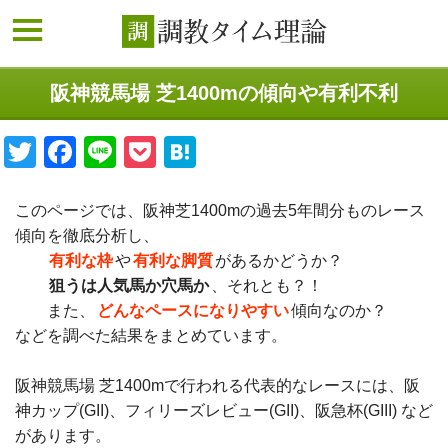
阪神競馬場 芝1400mの傾向や有利不利
Twitter
Facebook
Line
Pocket
Hatena
このページでは、阪神芝1400mの過去5年間分ものレース
傾向を徹底分析し、
有利な枠
や
有利な脚質
があるかどうか？
狙うは人気馬か穴馬か
、それとも？！
また、
どんなペースになりやすい
傾向なのか？
などを調べた結果をまとめています。
阪神競馬場 芝1400mで行われる代表的なレースには、阪
神カップ(GII)、フィリーズレビュー(GII)、阪急杯(GIII) など
があります。