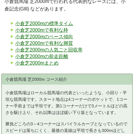
小倉競馬場 芝2000mで行われる代表的なレースには、小
倉記念(GIII) などがあります。
小倉芝2000mの標準タイム
小倉芝2000mで有利な枠
小倉芝2000mのペース傾向
小倉芝2000mで有利な脚質
小倉芝2000mの人気ごと回収率
小倉芝2000mの前走距離
小倉芝2000mまとめ
小倉競馬場 芝2000m コース紹介
小倉競馬場はローカル競馬場の代表といったような、小回り・平
坦な競馬場です。スタート地点は4コーナーのポケットで、1コー
ナー手前までは平坦です。第1コーナーだけで3メートルほどの高
さを駆け上り、それ以降はほぼ緩い下り坂となっています。
勝負どころの3～4コーナーはスパイラルカーブとなっているので
スピードは落ちにくく、最後の直線は平坦で長さも300mほどし