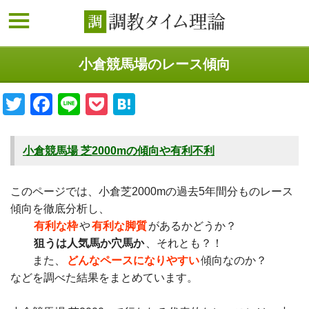
小倉競馬場のレース傾向
Twitter
Facebook
Line
Pocket
Hatena
小倉競馬場 芝2000mの傾向や有利不利
このページでは、小倉芝2000mの過去5年間分ものレース
傾向を徹底分析し、
有利な枠
や
有利な脚質
があるかどうか？
狙うは人気馬か穴馬か
、それとも？！
また、
どんなペースになりやすい
傾向なのか？
などを調べた結果をまとめています。