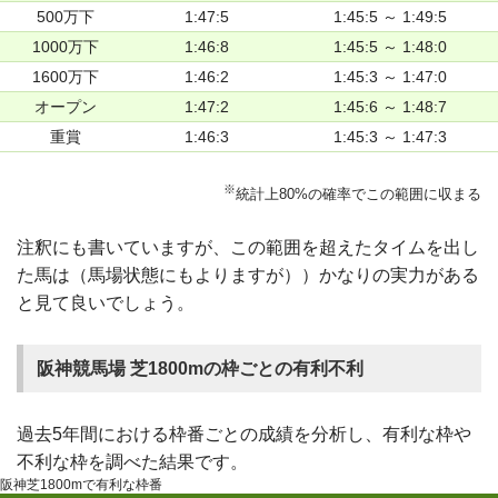
500万下
1:47:5
1:45:5 ～ 1:49:5
1000万下
1:46:8
1:45:5 ～ 1:48:0
1600万下
1:46:2
1:45:3 ～ 1:47:0
オープン
1:47:2
1:45:6 ～ 1:48:7
重賞
1:46:3
1:45:3 ～ 1:47:3
※
統計上80%の確率でこの範囲に収まる
注釈にも書いていますが、この範囲を超えたタイムを出し
た馬は（馬場状態にもよりますが））かなりの実力がある
と見て良いでしょう。
阪神競馬場 芝1800mの枠ごとの有利不利
過去5年間における枠番ごとの成績を分析し、有利な枠や
不利な枠を調べた結果です。
阪神芝1800mで有利な枠番