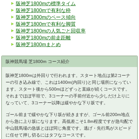
阪神芝1800mの標準タイム
阪神芝1800mで有利な枠
阪神芝1800mのペース傾向
阪神芝1800mで有利な脚質
阪神芝1800mの人気ごと回収率
阪神芝1800mの前走距離
阪神芝1800mまとめ
阪神競馬場 芝1800m コース紹介
阪神芝1800mは外回りで行われます。スタート地点は第2コーナ
ーの引き込み線で、これは1400m(内回り)と同じ場所になってい
ます。スタート後から500mほどずっと直線が続くコースです。
それまでほぼ平坦で、3コーナーの手前付近から少しだけ上りに
なっていて、3コーナー以降は緩やかな下り坂です。
ゴール前まで緩やかな下り坂が続きますが、ゴール前200m地点
から急に上り坂になります。高低差こそ1.8m程度ですが急勾配で
中山競馬場の急坂とほぼ同じ角度です。逃げ・先行馬がスピード
に任せて押し切るにはタフなコースです。