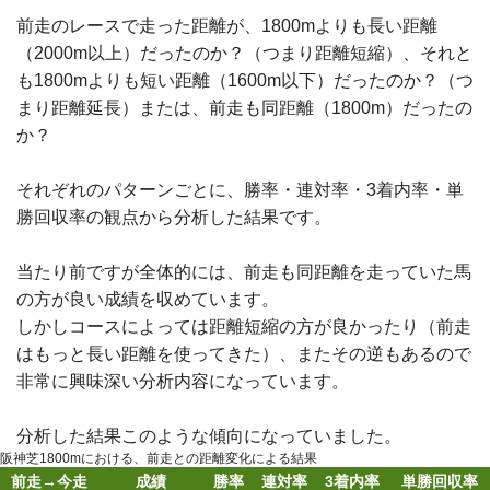
前走のレースで走った距離が、1800mよりも長い距離
（2000m以上）だったのか？（つまり距離短縮）、それと
も1800mよりも短い距離（1600m以下）だったのか？（つ
まり距離延長）または、前走も同距離（1800m）だったの
か？
それぞれのパターンごとに、勝率・連対率・3着内率・単
勝回収率の観点から分析した結果です。
当たり前ですが全体的には、前走も同距離を走っていた馬
の方が良い成績を収めています。
しかしコースによっては距離短縮の方が良かったり（前走
はもっと長い距離を使ってきた）、またその逆もあるので
非常に興味深い分析内容になっています。
分析した結果このような傾向になっていました。
阪神芝1800mにおける、前走との距離変化による結果
前走→今走
成績
勝率
連対率
3着内率
単勝回収率