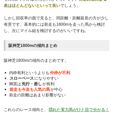
差はほとんどないといって良い
でしょう。
しかし回収率の面で見ると、同距離・距離延長の方が少し
有意です。基本的には前走も1800mを走った馬から検討
し、次にマイル組を検討するのがいいですね。
阪神芝1800mの傾向まとめ
阪神芝1800mの傾向のまとめです。
内枠有利というよりも
外枠が不利
スローペース
になりやすい
脚質は
先行・差し
が有利
前走も今走も人気の馬
が中心
前走の距離はあまり影響がない
これらのレース傾向と、
隠れた実力馬がひと目で分かる！