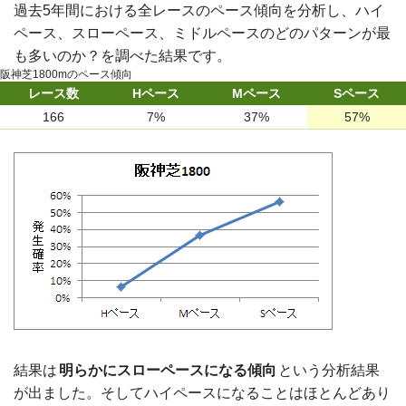
過去5年間における全レースのペース傾向を分析し、ハイ
ペース、スローペース、ミドルペースのどのパターンが最
も多いのか？を調べた結果です。
阪神芝1800mのペース傾向
レース数
Hペース
Mペース
Sペース
166
7%
37%
57%
結果は
明らかにスローペースになる傾向
という分析結果
が出ました。そしてハイペースになることはほとんどあり