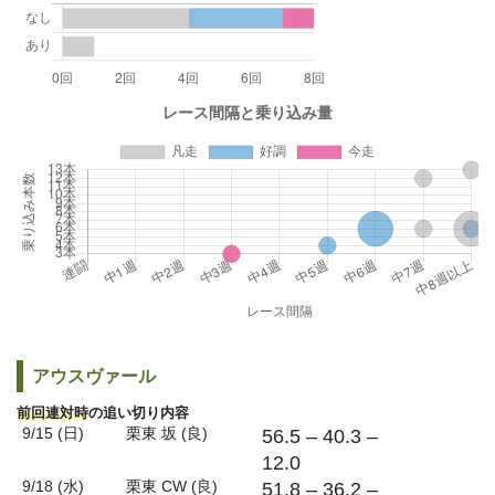
アウスヴァール
前回連対時
の追い切り内容
9/15 (日)
栗東 坂 (良)
56.5 – 40.3 –
12.0
9/18 (水)
栗東 CW (良)
51.8 – 36.2 –