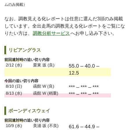
ムのみ掲載）
なお、調教見える化レポートは任意に選んだ3頭のみ掲載
しています。全出走馬の調教見える化レポートをご覧にな
りたい方は、
調教分析サービス
へお申し込み下さい。
リビアングラス
前回連対時
の追い切り内容
2/12 (水)
栗東 坂 (良)
55.0 – 40.0 –
12.5
今回
の追い切り内容
8/10 (日)
函館 W (良)
*** – *** – ***
8/13 (水)
函館 W (稍重)
*** – *** – ***
ボーンディスウェイ
前回連対時
の追い切り内容
10/9 (水)
美浦 坂 (不良)
61.6 – 44.9 –