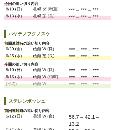
今回
の追い切り内容
8/10 (日)
札幌 ダ (稍重)
*** – *** – ***
8/13 (水)
札幌 芝 (良)
*** – *** – ***
ハヤテノフクノスケ
前回連対時
の追い切り内容
6/20 (金)
函館 W (良)
*** – *** – ***
6/25 (水)
函館 芝 (良)
*** – *** – ***
今回
の追い切り内容
8/10 (日)
函館 W (良)
*** – *** – ***
8/13 (水)
函館 W (稍重)
*** – *** – ***
(平均)
函館 W
*** – *** – ***
ステレンボッシュ
前回連対時
の追い切り内容
5/12 (日)
美浦 W (良)
56.7 – 42.1 –
13.2