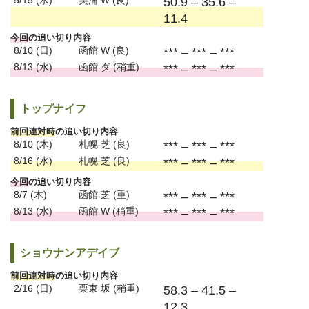
5/15 (水)
美浦 W (良)
50.9 – 35.6 –
11.4
今回
の追い切り内容
8/10 (日)
函館 W (良)
*** – *** – ***
8/13 (水)
函館 ダ (稍重)
*** – *** – ***
トップナイフ
前回連対時
の追い切り内容
8/10 (木)
札幌 芝 (良)
*** – *** – ***
8/16 (水)
札幌 芝 (良)
*** – *** – ***
今回
の追い切り内容
8/7 (木)
函館 芝 (重)
*** – *** – ***
8/13 (水)
函館 W (稍重)
*** – *** – ***
ショウナンアデイブ
前回連対時
の追い切り内容
2/16 (日)
栗東 坂 (稍重)
58.3 – 41.5 –
12.3