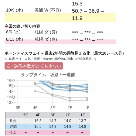
15.3
10/9 (水)
美浦 W (不良)
50.7 – 36.9 –
11.9
今回
の追い切り内容
8/6 (水)
札幌 ダ (良)
*** – *** – ***
8/13 (水)
札幌 ダ (良)
*** – *** – ***
ボーンディスウェイ – 過去2年間の調教見える化（最大10レース分）
※”好調”とは、人気・着順・着差から総合的に算出した独自基準です
△ : 調教本数がとても少ない
5F
4F
3F
2F
1F
凡走
–
16.3
14.7
14.0
13.7
好調
–
16.5
14.8
14.8
14.8
今走
–
–
–
–
–