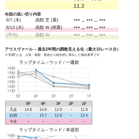
11.2
今回
の追い切り内容
8/7 (木)
函館 芝 (重)
*** – *** – ***
8/13 (水)
函館 W (稍重)
*** – *** – ***
(平均)
函館 W
*** – *** – ***
アウスヴァール – 過去2年間の調教見える化（最大10レース分）
※”好調”とは、人気・着順・着差から総合的に算出した独自基準です
5F
4F
3F
2F
1F
凡走
14.8
14.8
12.8
–
11.8
好調
–
15.7
12.8
–
12.4
今走
–
–
–
–
–