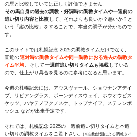
の馬と比較していては正しく評価できません。
その馬自身の過去の調教・好調時の調教タイムや一週前の
追い切り内容と比較
して、それよりも良いか？悪いか？と
いう「縦の比較」をすることで、本当の調子が分かるので
す。
このサイトでは札幌記念 2025の調教タイムだけでなく、
直近の
連対時の調教タイムや同一調教におる過去の調教タ
イム平均
、そして
一週前追い切りタイムも掲載
している
ので、仕上がり具合を見るのに参考になると思います。
今週の札幌記念には、アウスヴァール、ショウナンアデイ
ブ、リビアングラス、ボーンディスウェイ、ホウオウビス
ケッツ、ハヤテノフクノスケ、トップナイフ、ステレンボ
ッシュ などが出走予定です。
それでは、札幌記念 2025の一週前追い切りタイムと本追
い切りの調教タイムをご覧下さい。
(※自動計測による調教タイ