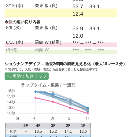
2/19 (水)
栗東 坂 (良)
53.7 – 39.1 –
12.4
今回
の追い切り内容
8/6 (水)
栗東 坂 (良)
53.9 – 39.1 –
12.0
8/13 (水)
函館 W (稍重)
*** – *** – ***
(平均)
函館 W
*** – *** – ***
ショウナンアデイブ – 過去2年間の調教見える化（最大10レース分）
※”好調”とは、人気・着順・着差から総合的に算出した独自基準です
○ : 坂路で加速ラップ
5F
4F
3F
2F
1F
凡走
–
16.5
15.2
14.1
12.6