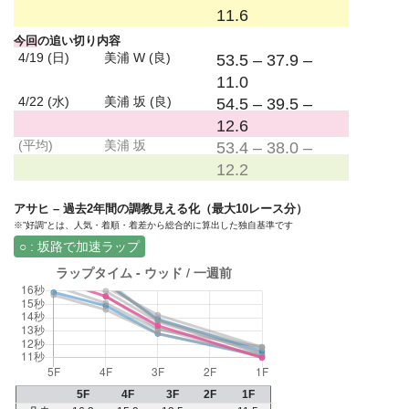
11.6
今回
の追い切り内容
4/19 (日)
美浦 W (良)
53.5 – 37.9 –
11.0
4/22 (水)
美浦 坂 (良)
54.5 – 39.5 –
12.6
(平均)
美浦 坂
53.4 – 38.0 –
12.2
アサヒ – 過去2年間の調教見える化（最大10レース分）
※”好調”とは、人気・着順・着差から総合的に算出した独自基準です
○ : 坂路で加速ラップ
5F
4F
3F
2F
1F