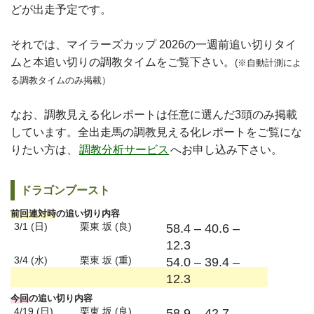
どが出走予定です。
それでは、マイラーズカップ 2026の一週前追い切りタイ
ムと本追い切りの調教タイムをご覧下さい。
(※自動計測によ
る調教タイムのみ掲載）
なお、調教見える化レポートは任意に選んだ3頭のみ掲載
しています。全出走馬の調教見える化レポートをご覧にな
りたい方は、
調教分析サービス
へお申し込み下さい。
ドラゴンブースト
前回連対時
の追い切り内容
3/1 (日)
栗東 坂 (良)
58.4 – 40.6 –
12.3
3/4 (水)
栗東 坂 (重)
54.0 – 39.4 –
12.3
今回
の追い切り内容
4/19 (日)
栗東 坂 (良)
58.9 – 42.7 –