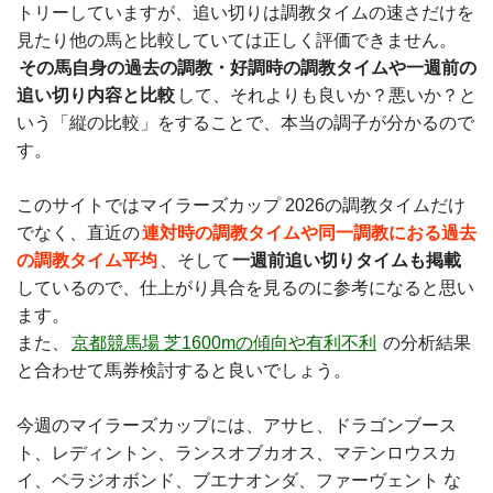
トリーしていますが、追い切りは調教タイムの速さだけを
見たり他の馬と比較していては正しく評価できません。
その馬自身の過去の調教・好調時の調教タイムや一週前の
追い切り内容と比較
して、それよりも良いか？悪いか？と
いう「縦の比較」をすることで、本当の調子が分かるので
す。
このサイトではマイラーズカップ 2026の調教タイムだけ
でなく、直近の
連対時の調教タイムや同一調教におる過去
の調教タイム平均
、そして
一週前追い切りタイムも掲載
しているので、仕上がり具合を見るのに参考になると思い
ます。
また、
京都競馬場 芝1600mの傾向や有利不利
の分析結果
と合わせて馬券検討すると良いでしょう。
今週のマイラーズカップには、アサヒ、ドラゴンブース
ト、レディントン、ランスオブカオス、マテンロウスカ
イ、ベラジオボンド、ブエナオンダ、ファーヴェント な