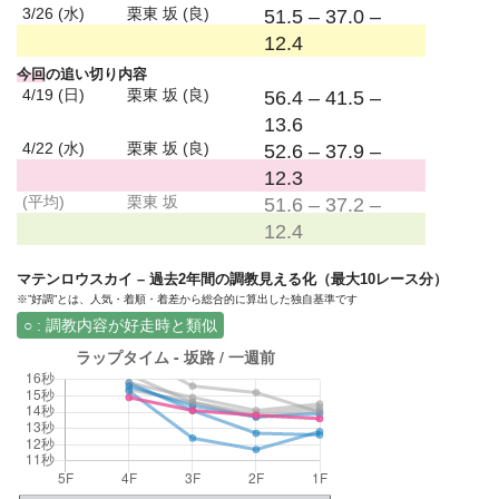
3/26 (水)
栗東 坂 (良)
51.5 – 37.0 –
12.4
今回
の追い切り内容
4/19 (日)
栗東 坂 (良)
56.4 – 41.5 –
13.6
4/22 (水)
栗東 坂 (良)
52.6 – 37.9 –
12.3
(平均)
栗東 坂
51.6 – 37.2 –
12.4
マテンロウスカイ – 過去2年間の調教見える化（最大10レース分）
※”好調”とは、人気・着順・着差から総合的に算出した独自基準です
○ : 調教内容が好走時と類似