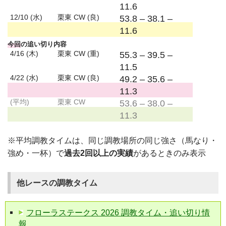
11.6
12/10 (水)
栗東 CW (良)
53.8 – 38.1 –
11.6
今回
の追い切り内容
4/16 (木)
栗東 CW (重)
55.3 – 39.5 –
11.5
4/22 (水)
栗東 CW (良)
49.2 – 35.6 –
11.3
(平均)
栗東 CW
53.6 – 38.0 –
11.3
※平均調教タイムは、同じ調教場所の同じ強さ（馬なり・
強め・一杯）で
過去2回以上の実績
があるときのみ表示
他レースの調教タイム
フローラステークス 2026 調教タイム・追い切り情
報