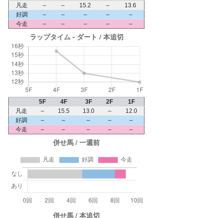
凡走
–
–
15.2
–
13.6
好調
–
–
–
–
–
今走
–
–
–
–
–
5F
4F
3F
2F
1F
凡走
–
15.5
13.0
–
12.0
好調
–
–
–
–
–
今走
–
–
–
–
–