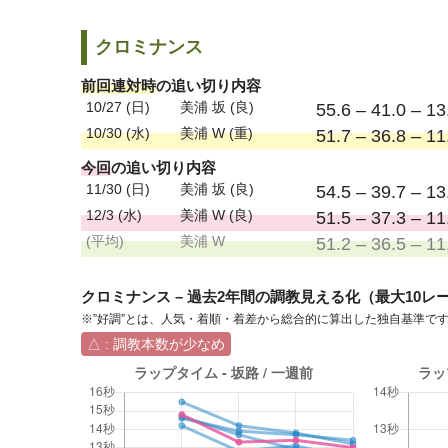
クロミナンス
前回連対時
の追い切り内容
10/27 (日)
美浦 坂 (良)
55.6 – 41.0 – 13
10/30 (水)
美浦 W (重)
51.7 – 36.8 – 11
今回
の追い切り内容
11/30 (日)
美浦 坂 (良)
54.5 – 39.7 – 13
12/3 (水)
美浦 W (良)
51.5 – 37.3 – 11
(平均)
美浦 W
51.2 – 36.5 – 11
クロミナンス – 過去2年間の調教見える化（最大10レ
※”好調”とは、人気・着順・着差から総合的に算出した独自基準で
△ : 調教本数が少なめ