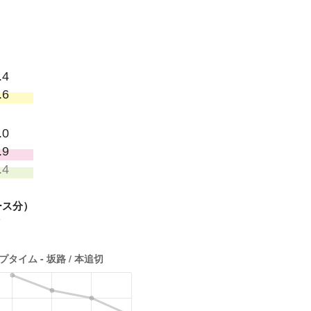
.4
.6
.0
.9
.4
ース分）
す