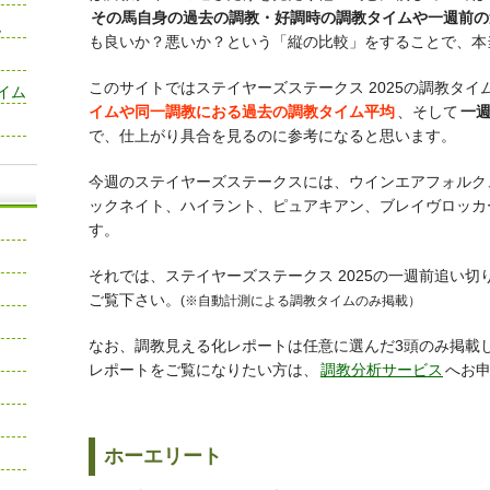
その馬自身の過去の調教・好調時の調教タイムや一週前の
ム
も良いか？悪いか？という「縦の比較」をすることで、本
このサイトではステイヤーズステークス 2025の調教タイ
タイム
イムや同一調教におる過去の調教タイム平均
、そして
一
で、仕上がり具合を見るのに参考になると思います。
今週のステイヤーズステークスには、ウインエアフォルク
ックネイト、ハイラント、ピュアキアン、ブレイヴロッカ
す。
それでは、ステイヤーズステークス 2025の一週前追い
ご覧下さい。
(※自動計測による調教タイムのみ掲載）
なお、調教見える化レポートは任意に選んだ3頭のみ掲載
レポートをご覧になりたい方は、
調教分析サービス
へお
ホーエリート