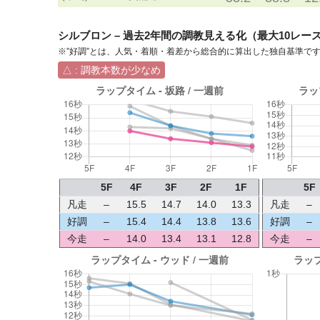
シルブロン – 過去2年間の調教見える化（最大10レー
※”好調”とは、人気・着順・着差から総合的に算出した独自基準で
△ : 調教本数が少なめ
5F
4F
3F
2F
1F
5F
凡走
–
15.5
14.7
14.0
13.3
凡走
–
好調
–
15.4
14.4
13.8
13.6
好調
–
今走
–
14.0
13.4
13.1
12.8
今走
–