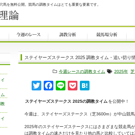
る穴馬を無料公開。競馬の調教タイムはとても重要な要素です。
ステイヤーズステークス 2025 調教タイム・追い切り
今週レースの調教タイム
2025年
芝
タイ
Twitter
Facebook
Line
Pocket
Hatena
イム
ステイヤーズステークス 2025の調教タイム
を公開中！
調教
今週は、ステイヤーズステークス（芝3600m）が中山競
タイ
2025年のステイヤーズステークスにはさまざまな競走馬
は調教タイムの速さだけを見たり他の馬と比較していては