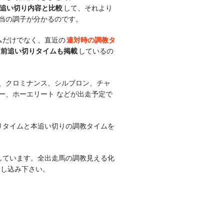
追い切り内容と比較
して、それより
当の調子が分かるのです。
ムだけでなく、直近の
連対時の調教タ
週前追い切りタイムも掲載
しているの
、クロミナンス、シルブロン、チャ
ー、ホーエリート などが出走予定で
切りタイムと本追い切りの調教タイムを
しています。全出走馬の調教見える化
申し込み下さい。