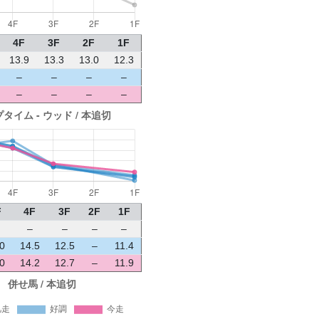
4F
3F
2F
1F
13.9
13.3
13.0
12.3
–
–
–
–
–
–
–
–
F
4F
3F
2F
1F
–
–
–
–
0
14.5
12.5
–
11.4
0
14.2
12.7
–
11.9