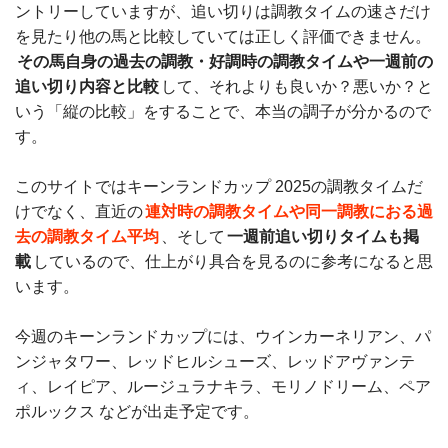
ントリーしていますが、追い切りは調教タイムの速さだけ
を見たり他の馬と比較していては正しく評価できません。
その馬自身の過去の調教・好調時の調教タイムや一週前の
追い切り内容と比較
して、それよりも良いか？悪いか？と
いう「縦の比較」をすることで、本当の調子が分かるので
す。
このサイトではキーンランドカップ 2025の調教タイムだ
けでなく、直近の
連対時の調教タイムや同一調教におる過
去の調教タイム平均
、そして
一週前追い切りタイムも掲
載
しているので、仕上がり具合を見るのに参考になると思
います。
今週のキーンランドカップには、ウインカーネリアン、パ
ンジャタワー、レッドヒルシューズ、レッドアヴァンテ
ィ、レイピア、ルージュラナキラ、モリノドリーム、ペア
ポルックス などが出走予定です。