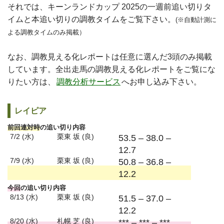
それでは、キーンランドカップ 2025の一週前追い切りタ
イムと本追い切りの調教タイムをご覧下さい。
(※自動計測に
よる調教タイムのみ掲載）
なお、調教見える化レポートは任意に選んだ3頭のみ掲載
しています。全出走馬の調教見える化レポートをご覧にな
りたい方は、
調教分析サービス
へお申し込み下さい。
レイピア
前回連対時
の追い切り内容
7/2 (水)
栗東 坂 (良)
53.5 – 38.0 –
12.7
7/9 (水)
栗東 坂 (良)
50.8 – 36.8 –
12.2
今回
の追い切り内容
8/13 (水)
栗東 坂 (良)
51.5 – 37.0 –
12.2
8/20 (水)
札幌 芝 (良)
*** – *** – ***