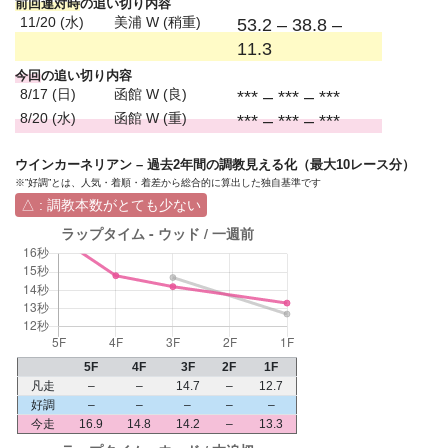
前回連対時
の追い切り内容
11/20 (水)
美浦 W (稍重)
53.2 – 38.8 –
11.3
今回
の追い切り内容
8/17 (日)
函館 W (良)
*** – *** – ***
8/20 (水)
函館 W (重)
*** – *** – ***
ウインカーネリアン – 過去2年間の調教見える化（最大10レース分）
※”好調”とは、人気・着順・着差から総合的に算出した独自基準です
△ : 調教本数がとても少ない
5F
4F
3F
2F
1F
凡走
–
–
14.7
–
12.7
好調
–
–
–
–
–
今走
16.9
14.8
14.2
–
13.3