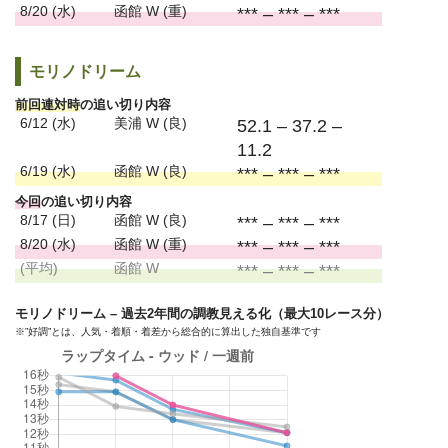
8/20 (水)
函館 W (重)
*** – *** – ***
モリノドリーム
前回連対時
の追い切り内容
6/12 (水)
美浦 W (良)
52.1 – 37.2 –
11.2
6/19 (水)
函館 W (良)
*** – *** – ***
今回
の追い切り内容
8/17 (日)
函館 W (良)
*** – *** – ***
8/20 (水)
函館 W (重)
*** – *** – ***
(平均)
函館 W
*** – *** – ***
モリノドリーム – 過去2年間の調教見える化（最大10レース分）
※”好調”とは、人気・着順・着差から総合的に算出した独自基準です