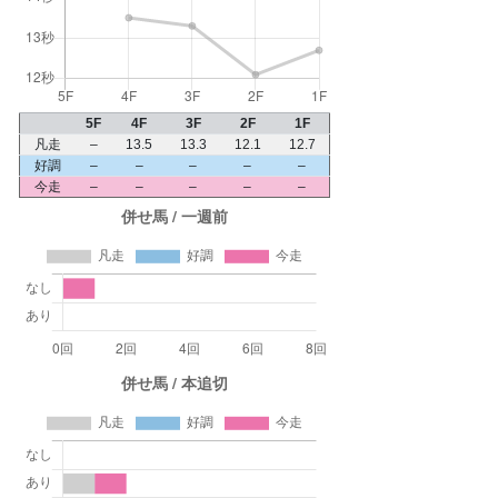
5F
4F
3F
2F
1F
凡走
–
13.5
13.3
12.1
12.7
好調
–
–
–
–
–
今走
–
–
–
–
–