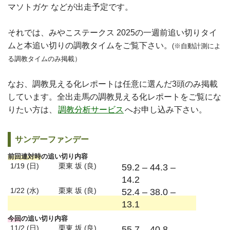
マソトガケ などが出走予定です。
それでは、みやこステークス 2025の一週前追い切りタイ
ムと本追い切りの調教タイムをご覧下さい。
(※自動計測によ
る調教タイムのみ掲載）
なお、調教見える化レポートは任意に選んだ3頭のみ掲載
しています。全出走馬の調教見える化レポートをご覧にな
りたい方は、
調教分析サービス
へお申し込み下さい。
サンデーファンデー
前回連対時
の追い切り内容
1/19 (日)
栗東 坂 (良)
59.2 – 44.3 –
14.2
1/22 (水)
栗東 坂 (良)
52.4 – 38.0 –
13.1
今回
の追い切り内容
11/2 (日)
栗東 坂 (良)
55.7 – 40.8 –