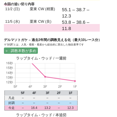
今回
の追い切り内容
11/2 (日)
栗東 CW (稍重)
55.1 – 38.7 –
12.3
11/5 (水)
栗東 CW (良)
53.8 – 38.6 –
11.8
デルマソトガケ – 過去2年間の調教見える化（最大10レース分）
※”好調”とは、人気・着順・着差から総合的に算出した独自基準です
○ : 調教本数が多め
5F
4F
3F
2F
1F
凡走
–
–
–
–
–
好調
–
–
–
–
–
今走
–
16.4
13.2
–
12.3