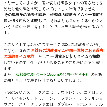
トリーしていますが、追い切りは調教タイムの速さだけを
見たり他の馬と比較していては正しく評価できません。
その馬自身の過去の調教・好調時の調教タイムや一週前の
追い切り内容と比較
して、それよりも良いか？悪いか？と
いう「縦の比較」をすることで、本当の調子が分かるので
す。
このサイトではみやこステークス 2025の調教タイムだけ
でなく、直近の
連対時の調教タイムや同一調教におる過去
の調教タイム平均
、そして
一週前追い切りタイムも掲載
しているので、仕上がり具合を見るのに参考になると思い
ます。
また、
京都競馬場 ダート1800mの傾向や有利不利
の分析
結果と合わせて馬券検討すると良いでしょう。
今週のみやこステークスには、アウトレンジ、エアロロノ
ア、サイモンザナドゥ、サンデーファンデー、シゲルショ
ウグン、スナークラファエロ、ダブルハートボンド、デル