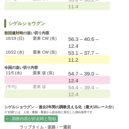
11.4
シゲルショウグン
前回連対時
の追い切り内容
10/19 (日)
栗東 CW (良)
56.3 – 40.6 –
12.4
10/22 (水)
栗東 CW (良)
53.1 – 37.7 –
11.2
今回
の追い切り内容
11/5 (水)
栗東 坂 (良)
54.7 – 39.0 –
12.4
(平均)
栗東 坂
54.4 – 39.4 –
12.4
シゲルショウグン – 過去2年間の調教見える化（最大10レース分）
※”好調”とは、人気・着順・着差から総合的に算出した独自基準です
○ : 調教内容が好走時と類似