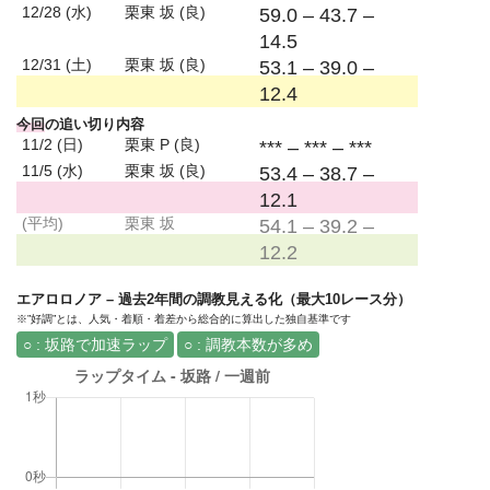
12/28 (水)
栗東 坂 (良)
59.0 – 43.7 –
14.5
12/31 (土)
栗東 坂 (良)
53.1 – 39.0 –
12.4
今回
の追い切り内容
11/2 (日)
栗東 P (良)
*** – *** – ***
11/5 (水)
栗東 坂 (良)
53.4 – 38.7 –
12.1
(平均)
栗東 坂
54.1 – 39.2 –
12.2
エアロロノア – 過去2年間の調教見える化（最大10レース分）
※”好調”とは、人気・着順・着差から総合的に算出した独自基準です
○ : 坂路で加速ラップ
○ : 調教本数が多め